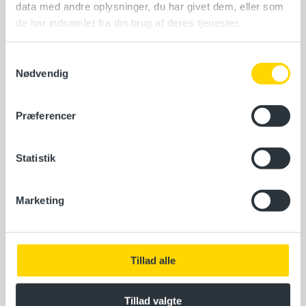
data med andre oplysninger, du har givet dem, eller som
North Sea College, Ærøvej 9, 7680 Thyborøn
de har indsamlet fra din brug af deres tjenester.
Vælg en dato
Samtykkevalg
Nødvendig
Læs mere
Præferencer
Søsikkerhed-Brand STCW VI/1-1 og VI/1-2
Statistik
North Sea College, Ærøvej 9, 7673 Thyborøn
20. januar 2026
Marketing
1 ledig plads
Læs mere
Tillad alle
Tillad valgte