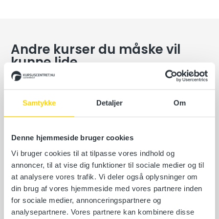
Andre kurser du måske vil
kunne lide
STCW A-VI/1-1 – 1 dags kursus
Samtykke
Detaljer
Om
North Sea College, Ærøvej 9, 7680 Thyborøn
Vælg en dato
Denne hjemmeside bruger cookies
Vi bruger cookies til at tilpasse vores indhold og
Læs mere
annoncer, til at vise dig funktioner til sociale medier og til
at analysere vores trafik. Vi deler også oplysninger om
din brug af vores hjemmeside med vores partnere inden
for sociale medier, annonceringspartnere og
STCW A-VI/1-1, A-VI/1-3 og A-VI/1-4- 3 dags
analysepartnere. Vores partnere kan kombinere disse
kursus