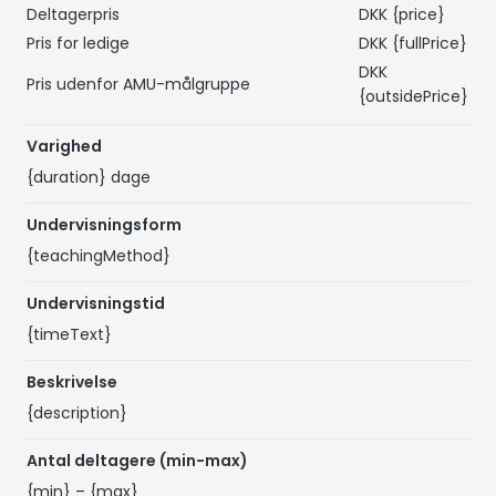
Deltagerpris
DKK
{price}
Pris for ledige
DKK
{fullPrice}
DKK
Pris udenfor AMU-målgruppe
{outsidePrice}
Varighed
{duration}
dage
Undervisningsform
{teachingMethod}
Undervisningstid
{timeText}
Beskrivelse
{description}
Antal deltagere (min-max)
{min}
–
{max}