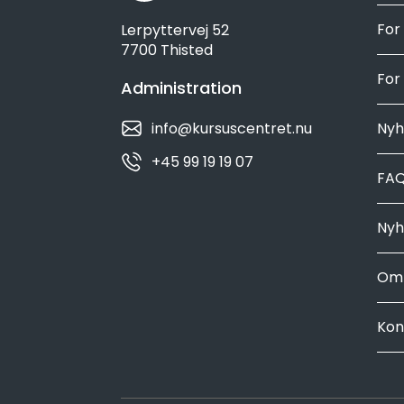
For
Lerpyttervej 52
7700 Thisted
For
Administration
info@kursuscentret.nu
Nyh
+45 99 19 19 07
FA
Nyh
Om 
Kon