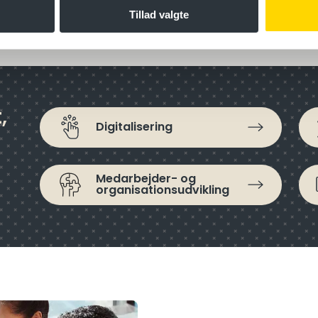
Tillad valgte
1
2
Næste »
,
Digitalisering
Medarbejder- og
organisations­udvikling