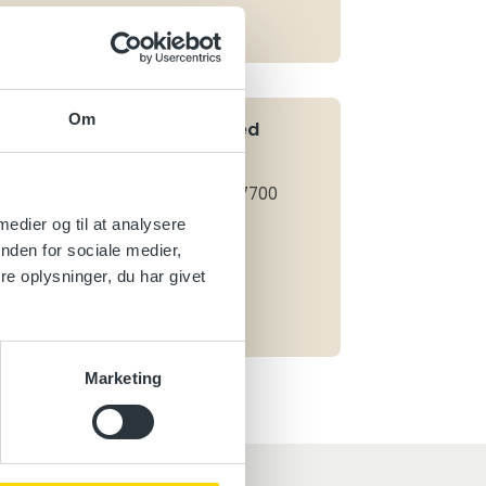
Læs mere
Om
Mobile kraner >8-30 tm_med
integreret kranbasis
EUC Nordvest, Bjørnevej 9, 7700
Thisted
 medier og til at analysere
nden for sociale medier,
Vælg en dato
e oplysninger, du har givet
Læs mere
Marketing