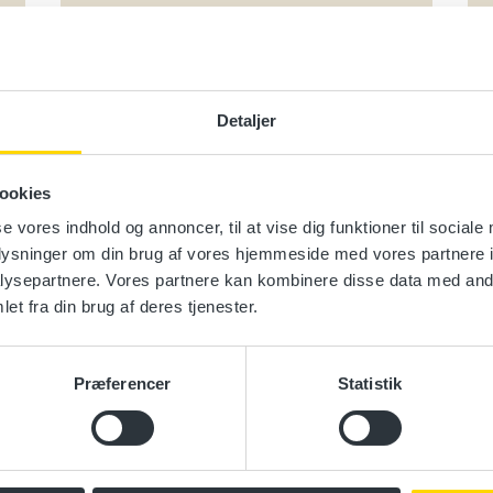
Læs mere
Detaljer
EU efteruddannelse for
godschauffører – oblig. del
ookies
EUC Nordvest, Bjørnevej 9, 7700
Thisted
se vores indhold og annoncer, til at vise dig funktioner til sociale
oplysninger om din brug af vores hjemmeside med vores partnere i
Vælg en dato
ysepartnere. Vores partnere kan kombinere disse data med andr
et fra din brug af deres tjenester.
Læs mere
Præferencer
Statistik