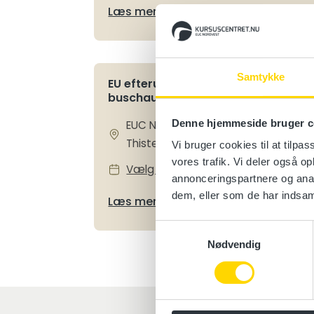
Læs mere
Samtykke
EU efteruddannelse for
buschauffører – oblig. del
Denne hjemmeside bruger c
EUC Nordvest, Bjørnevej 9, 7700
Thisted
Vi bruger cookies til at tilpas
vores trafik. Vi deler også 
Vælg en dato
annonceringspartnere og anal
dem, eller som de har indsaml
Læs mere
Samtykkevalg
Nødvendig