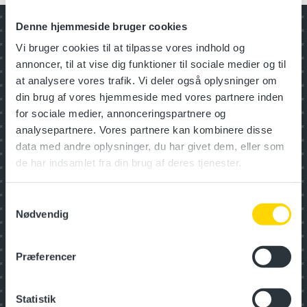
Denne hjemmeside bruger cookies
Har du ikke fundet det, du
ledte efter?
Vi bruger cookies til at tilpasse vores indhold og
annoncer, til at vise dig funktioner til sociale medier og til
Se andre kursuskategorier
at analysere vores trafik. Vi deler også oplysninger om
din brug af vores hjemmeside med vores partnere inden
for sociale medier, annonceringspartnere og
Digitalisering
analysepartnere. Vores partnere kan kombinere disse
data med andre oplysninger, du har givet dem, eller som
de har indsamlet fra din brug af deres tjenester.
Inspiration
Samtykkevalg
Nødvendig
Medarbejder- og
organisations­udvikling
Præferencer
Transport og logistik
Statistik