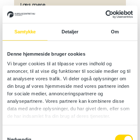
Læs mere
Samtykke
Detaljer
Om
Brandbekæmpelse i skibe STCW A-
VI/1-2
Denne hjemmeside bruger cookies
North Sea College, Ærøvej 9, 7680
Thyborøn
Vi bruger cookies til at tilpasse vores indhold og
annoncer, til at vise dig funktioner til sociale medier og til
Vælg en dato
at analysere vores trafik. Vi deler også oplysninger om
din brug af vores hjemmeside med vores partnere inden
Læs mere
for sociale medier, annonceringspartnere og
analysepartnere. Vores partnere kan kombinere disse
data med andre oplysninger, du har givet dem, eller som
de har indsamlet fra din brug af deres tjenester.
Brandlederkursus STCW A-VI/3
North Sea College, Ærøvej 9, 7673
Samtykkevalg
Nødvendig