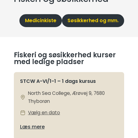
Medicinkiste
Søsikkerhed og mm.
ST
Fiskeri og søsikkerhed kurser
med ledige pladser
STCW A-VI/1-1 – 1 dags kursus
North Sea College, Ærøvej 9, 7680
Thyborøn
Vælg en dato
Læs mere