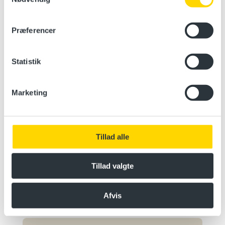
Thyborøn
Vælg en dato
Præferencer
Læs mere
Statistik
Marketing
STCW A-VI/1-1 genopfriskning – 4
timer
North Sea College, Havnen, 7680
Tillad alle
Thyborøn
Vælg en dato
Tillad valgte
Læs mere
Afvis