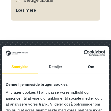
15 ledige pladser
Læs mere
Har du ikke fundet det, du
ledte efter?
Se andre kursuskategorier
Samtykke
Detaljer
Om
Denne hjemmeside bruger cookies
Digitalisering
Vi bruger cookies til at tilpasse vores indhold og
annoncer, til at vise dig funktioner til sociale medier og til
at analysere vores trafik. Vi deler også oplysninger om
Inspiration
din brug af vores hjemmeside med vores partnere inden