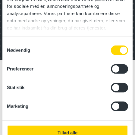
for sociale medier, annonceringspartnere og
analysepartnere. Vores partnere kan kombinere disse
Medarbejder- og
organisations­udvikling
data med andre oplysninger, du har givet dem, eller som
de har indsamlet fra din brug af deres tjenester.
Transport og logistik
Samtykkevalg
Nødvendig
Præferencer
Statistik
Marketing
Tillad alle