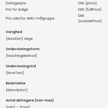
Deltagerpris
DKK
{price}
Pris for ledige
DKK
{fullPrice}
DKK
Pris udenfor AMU-målgruppe
{outsidePrice}
Varighed
{duration}
dage
Undervisningsform
{teachingMethod}
Undervisningstid
{timeText}
Beskrivelse
{description}
Antal deltagere (min-max)
{min}
–
{max}