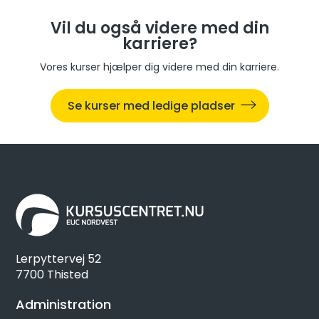
Vil du også videre med din
karriere?
Vores kurser hjælper dig videre med din karriere.
Se kurser med ledige pladser
Lerpyttervej 52
7700 Thisted
Administration