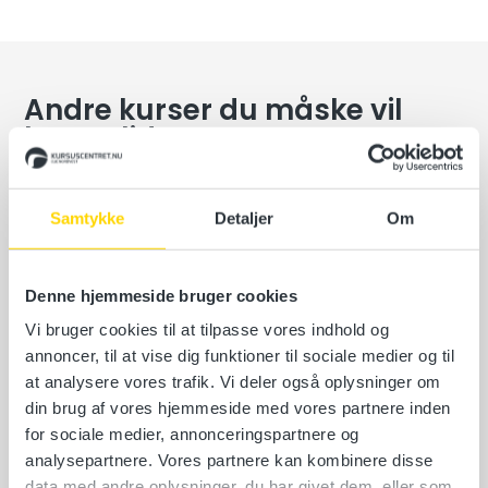
Andre kurser du måske vil
kunne lide
Kørekort til hænger – Kategori C/E
Samtykke
Detaljer
Om
Bjørnevej 9, 7700 Thisted
Vælg en dato
Denne hjemmeside bruger cookies
Vi bruger cookies til at tilpasse vores indhold og
Læs mere
annoncer, til at vise dig funktioner til sociale medier og til
at analysere vores trafik. Vi deler også oplysninger om
din brug af vores hjemmeside med vores partnere inden
for sociale medier, annonceringspartnere og
Gaffeltruck certifikatkursus B, 7 dage
analysepartnere. Vores partnere kan kombinere disse
data med andre oplysninger, du har givet dem, eller som