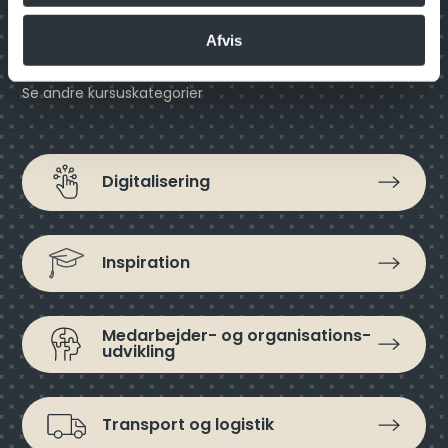
Har du ikke fundet det, du ledte
Afvis
efter?
Se andre kursuskategorier
Digitalisering
Inspiration
Medarbejder- og organisations­
udvikling
Transport og logistik