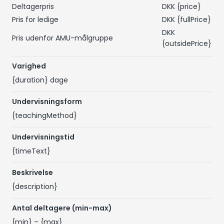
Deltagerpris
DKK
{price}
Pris for ledige
DKK
{fullPrice}
DKK
Pris udenfor AMU-målgruppe
{outsidePrice}
Varighed
{duration}
dage
Undervisningsform
{teachingMethod}
Undervisningstid
{timeText}
Beskrivelse
{description}
Antal deltagere (min-max)
{min}
–
{max}