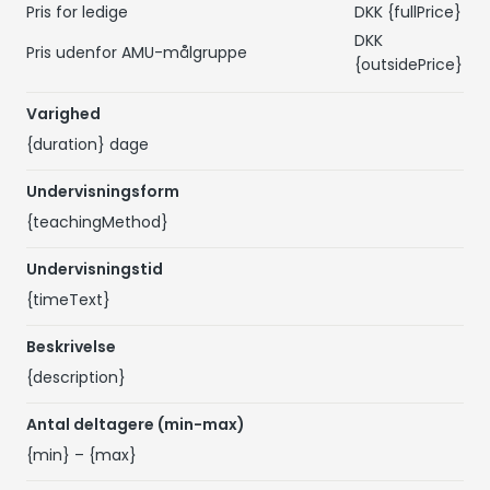
Pris for ledige
DKK
{fullPrice}
DKK
Pris udenfor AMU-målgruppe
{outsidePrice}
Varighed
{duration}
dage
Undervisningsform
{teachingMethod}
Undervisningstid
{timeText}
Beskrivelse
{description}
Antal deltagere (min-max)
{min}
–
{max}