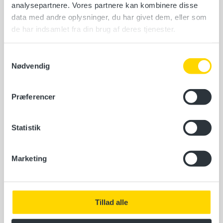
analysepartnere. Vores partnere kan kombinere disse
EUC Nordvest, Mosegårdsvej 10, 7900
data med andre oplysninger, du har givet dem, eller som
Nykøbing Mors
de har indsamlet fra din brug af deres tjenester.
Vælg en dato
Samtykkevalg
Nødvendig
Læs mere
Præferencer
Nye økologiske landmænd
Statistik
EUC Nordvest, Mosegårdsvej 10, 7900
Nykøbing Mors
Marketing
5. oktober 2026
16 ledige pladser
Tillad alle
Læs mere