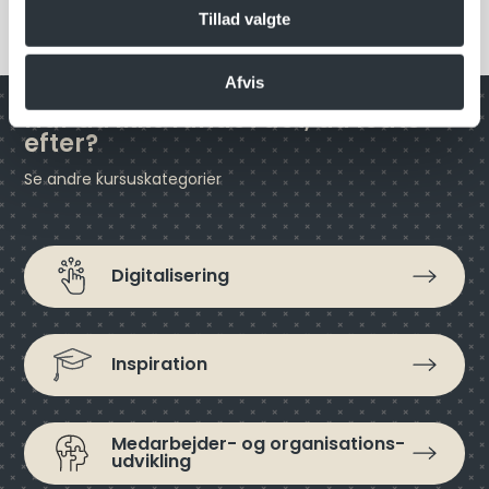
Tillad valgte
Afvis
Har du ikke fundet det, du ledte
efter?
Se andre kursuskategorier
Digitalisering
Inspiration
Medarbejder- og organisations­
udvikling