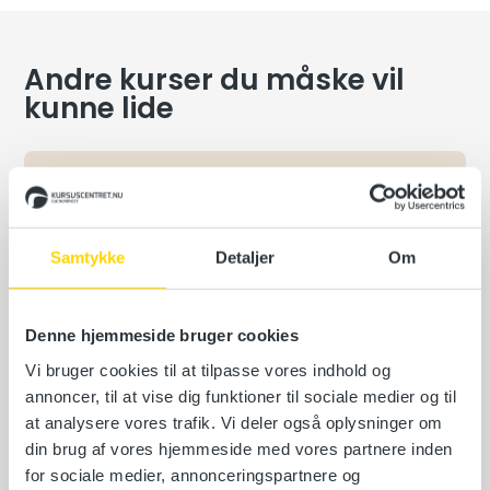
Andre kurser du måske vil
kunne lide
Pasning af hold og husdyr
EUC Nordvest, Mosegårdsvej 10, 7900
Nykøbing Mors
Samtykke
Detaljer
Om
9. september 2026
15 ledige pladser
Denne hjemmeside bruger cookies
Læs mere
Vi bruger cookies til at tilpasse vores indhold og
annoncer, til at vise dig funktioner til sociale medier og til
at analysere vores trafik. Vi deler også oplysninger om
din brug af vores hjemmeside med vores partnere inden
for sociale medier, annonceringspartnere og
Dyrevelfærdsloven