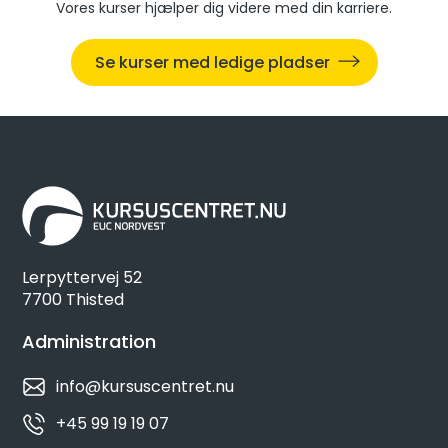
Vores kurser hjælper dig videre med din karriere.
Se kurser med ledige pladser
Lerpyttervej 52
7700 Thisted
Administration
info@kursuscentret.nu
+45 99 19 19 07