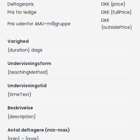
Deltagerpris
DKK
{price}
Pris for ledige
DKK
{fullPrice}
DKK
Pris udenfor AMU-målgruppe
{outsidePrice}
Varighed
{duration}
dage
Undervisningsform
{teachingMethod}
Undervisningstid
{timeText}
Beskrivelse
{description}
Antal deltagere (min-max)
{min}
–
{max}