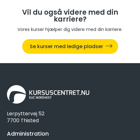
Vil du også videre med din
karriere?
Vores kurser hjælper dig videre med din karriere.
Se kurser med ledige pladser
Lerpyttervej 52
7700 Thisted
Administration